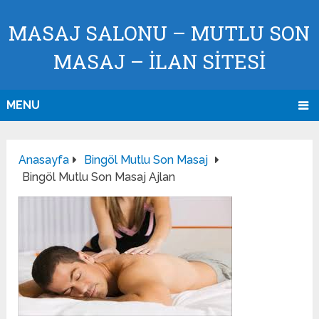
MASAJ SALONU – MUTLU SON
MASAJ – İLAN SİTESİ
MENU
Anasayfa
Bingöl Mutlu Son Masaj
Bingöl Mutlu Son Masaj Ajlan