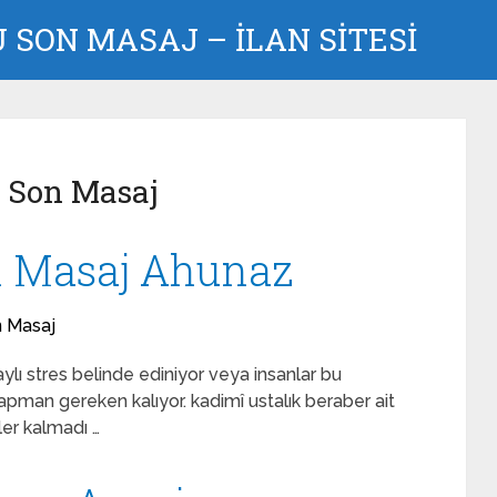
SON MASAJ – İLAN SİTESİ
u Son Masaj
n Masaj Ahunaz
n Masaj
ylı stres belinde ediniyor veya insanlar bu
apman gereken kalıyor. kadimî ustalık beraber ait
ler kalmadı …