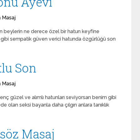
lonu Ayevi
n Masaj
ün beylerin ne derece özel bir hatun keyfine
nim gibi sempatik güven verici hatunda özgürlüğü son
tlu Son
n Masaj
 genç güzel ve alımlı hatunları seviyorsan benim gibi
e olan seksi bayanla daha çılgın anlara tanıklık
asöz Masaj