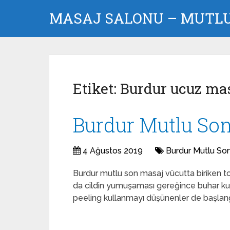
MASAJ SALONU – MUTLU 
Etiket:
Burdur ucuz ma
Burdur Mutlu So
4 Ağustos 2019
Burdur Mutlu So
Burdur mutlu son masaj vücutta biriken tok
da cildin yumuşaması gereğince buhar kull
peeling kullanmayı düşünenler de başlang