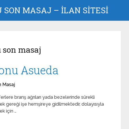
SON MASAJ – İLAN SİTESİ
u son masaj
lonu Asueda
n Masaj
rlere branş ağrıları yada bezelerinde sürekli
mek gereği işe hemşireye gidilmektedir, dolayısıyla
ek için …