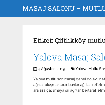
MASAJ SALONU – MUTLU 
Etiket:
Çiftlikköy mutl
Yalova Masaj Sa
4 Ağustos 2019
Yalova Mutlu So
Yalova mutlu son masaj genel dolaylı nefe
ağrılar oluşmaktadır. bunlar ağrıları refet
ara sıra çalışmaya şu ağrıları bertaraf etm