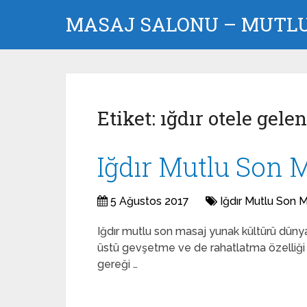
MASAJ SALONU – MUTLU 
Etiket:
ığdır otele gele
Iğdır Mutlu Son 
5 Ağustos 2017
Iğdır Mutlu Son 
Iğdır mutlu son masaj yunak kültürü dünya
üstü gevşetme ve de rahatlatma özelliği v
gereği …