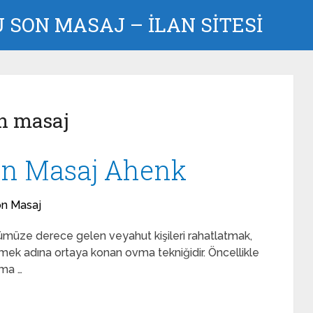
SON MASAJ – İLAN SİTESİ
n masaj
on Masaj Ahenk
on Masaj
müze derece gelen veyahut kişileri rahatlatmak,
mek adına ortaya konan ovma tekniğidir. Öncellikle
şma …