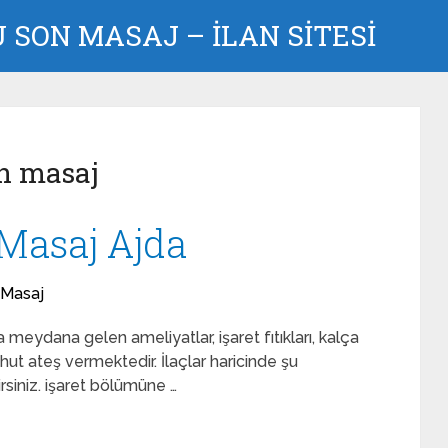
SON MASAJ – İLAN SİTESİ
on masaj
Masaj Ajda
 Masaj
meydana gelen ameliyatlar, işaret fıtıkları, kalça
hut ateş vermektedir. İlaçlar haricinde şu
irsiniz. işaret bölümüne …