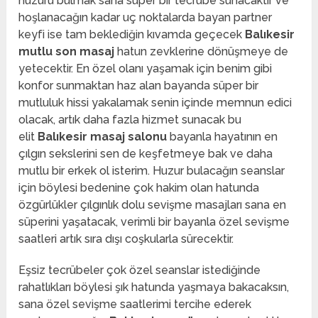
huzuru bulmak sana süper bir tecrübe sunacaktır ve
hoşlanacağın kadar uç noktalarda bayan partner
keyfi ise tam beklediğin kıvamda geçecek
Balıkesir
mutlu son masaj
hatun zevklerine dönüşmeye de
yetecektir. En özel olanı yaşamak için benim gibi
konfor sunmaktan haz alan bayanda süper bir
mutluluk hissi yakalamak senin içinde memnun edici
olacak, artık daha fazla hizmet sunacak bu
elit
Balıkesir masaj salonu
bayanla hayatının en
çılgın sekslerini sen de keşfetmeye bak ve daha
mutlu bir erkek ol isterim. Huzur bulacağın seanslar
için böylesi bedenine çok hakim olan hatunda
özgürlükler çılgınlık dolu sevişme masajları sana en
süperini yaşatacak, verimli bir bayanla özel sevişme
saatleri artık sıra dışı coşkularla sürecektir.
Eşsiz tecrübeler çok özel seanslar istediğinde
rahatlıkları böylesi şık hatunda yaşmaya bakacaksın,
sana özel sevişme saatlerimi tercihe ederek