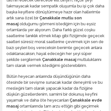
tatmin edecek derecede elit biriyim, hiçbir şeyi
takmayacak kadar sempatik oluşumla bu işi çok daha
başka keyiflere dönüştürmeye hazır olan hallerimle
artık sana özel bir
Çanakkale mutlu son
masaj
olduğumu görmeni istediğim için bu eşsiz
ortamlarda yer alıyorum. Daha farklı güzel coşku
saatlerine tanıklık etmek kitap gibi fiziğimde geçecek
saatleri süresiz moral saatlerine çevirmek için sen de
bazı şeyleri boş vereceksin benimle geçecek anlara
odaklanacaksın, hayal edeceğin her şeyi süper
şekilde sergilemek
Çanakkale masaj
mutluluklarını
tam olarak vermek istediğimi gösterebilirim.
Bütün heyecan anlarında düşündüğünün daha
ötesinde bir sevişme sunacak kadar deneyimli ve bu
mesleğini tam olarak yapacak kadar da fiziğine
düşkün güzellerdenim, samimi bir dokunuş keyfini
yaşamak ve daha öte heyecanları
Çanakkale evde
masaj
ortamlarında tam arzu ettiğin gibi geçirmek