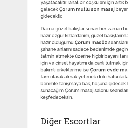
yaşatacaktır, rahat bir coşku anı için artı
gelecek
Çorum mutlu son masaj
bayan
gidecektir.
Daima güzel bakışlar sunan her zaman b
hazır özgür kızlardanım, güzel bakışları
hazır olduğumu
Çorum masöz
seanslar
şahane anlarını sadece bedenimde geçir
tatmin etmekte üzerine hiçbir bayanı tanı
için ve cinsel hayatımı da canlı tutmak 
bakımlı erkeklerime ise
Çorum evde ma
tam olarak almak yetenek dolu hatunlarla
benimle tanışmaya bak, hoşuna gidecek k
sunacağım Çorum masaj salonu
seanslar
keşfedeceksin.
Diğer Escortlar