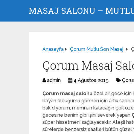
MASAJ SALONU – MUTLU 
Anasayfa
Çorum Mutlu Son Masaj
Ç
Çorum Masaj Sal
admin
4 Ağustos 2019
Çoru
Çorum masaj salonu
özel bir gece için 
bayan olduğumu görmen için artık sade
bak diyorum, memnun kalacağın çok özel ili
gecesine benim gibi işini severek yapan
süper hissetmeni sağlayacaktır. Ateşli ha
sürelerde benzersiz saatleri bütün güzel 