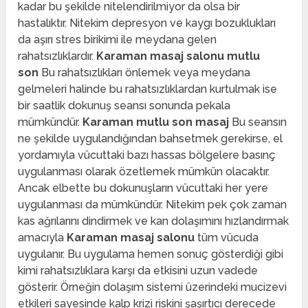
kadar bu şekilde nitelendirilmiyor da olsa bir
hastalıktır. Nitekim depresyon ve kaygı bozuklukları
da aşırı stres birikimi ile meydana gelen
rahatsızlıklardır.
Karaman masaj salonu mutlu
son
Bu rahatsızlıkları önlemek veya meydana
gelmeleri halinde bu rahatsızlıklardan kurtulmak ise
bir saatlik dokunuş seansı sonunda pekala
mümkündür.
Karaman mutlu son masaj
Bu seansın
ne şekilde uygulandığından bahsetmek gerekirse, el
yordamıyla vücuttaki bazı hassas bölgelere basınç
uygulanması olarak özetlemek mümkün olacaktır.
Ancak elbette bu dokunuşların vücuttaki her yere
uygulanması da mümkündür. Nitekim pek çok zaman
kas ağrılarını dindirmek ve kan dolaşımını hızlandırmak
amacıyla
Karaman masaj salonu
tüm vücuda
uygulanır. Bu uygulama hemen sonuç gösterdiği gibi
kimi rahatsızlıklara karşı da etkisini uzun vadede
gösterir. Örneğin dolaşım sistemi üzerindeki mucizevi
etkileri sayesinde kalp krizi riskini şaşırtıcı derecede