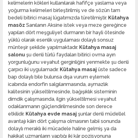
kelimelerin kökleri kullanılarak hafifçe yaslama veya
yoğurma kelimeleri birleştirilmiş ve de sözün tam
bedeli bitirici masaj lügatımızda türetilmiştir.
Kütahya
masöz
Sanılanın Aksine istek veya meze gereğince
yapılan dört meşguliyet durmanın bir hayli ötesinde
yüklü olarak esenlik uygulaması dolaylı sonsuz
münteşir şekilde yapılmaktadır.
Kütahya masaj
salonu
şu denli türlü faydaları bitirici ovma ayın
yorgunluğunu veyahut gerginliğini yenmekte şu denli
çarpıcı iki uygulamadır.
Kütahya masaj
üste sadece
bap dolaylı bile bulunsa dışa vurum eylemek
icabında endorfin salgılanmasında, aymazlık
kalitesinin yükseltilmesinde, bağışıklık sisteminin
dimdik çalışmasında, ilgin yükseltilmesi veyahut
odaklanmanın güçlendirilmesinde son derece
etkilidir.
Kütahya evde masaj
şunlar denli müdellel
avantajı kâin dört çalışma olmasının tabii sonunda
dolaylı meraklı iki mücadele haline gelmiş ya da
hakikat uzmanların yaptığı iki kâr pozisyonuna