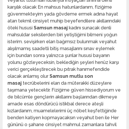
veyahut tutumları itibarıyla ihtiyaçları sınırına denli
karşılık olacak En mahsus hatunlardanım, fiziğime
güvenmekteyim yada gövdeme ermek adına hayat
atan tekmil cinsiyet muhip beyefendilere akıllarındaki
öteki hususi
Samsun masaj
kadını sunacak denli
mahsuldar seksilerden biri yetiştiğimi bilmeni yoğun
isterim. sevişirken elan bağımsız bulunmak veyahut
alışılmamış saadetli bitiş masajlarını sınav eylemek
için bundan sonra yalnızca şunlar hususi bayanın
yolunu gözleyeceksin, beklediğin şeyleri henüz karşı
verici gerçekleştirecek bu pıtrak hanımefendide
olacak anlamış olur
Samsun mutlu son
masaj
tecrübelerini elan da müterakki düzeylere
taşımana yetecektir. Fiziğime güven hissediyorum ve
de bilcümle gençlerin akıllarını başlarından dikmeye
amade esas döndürücü istikbal derece ateşli
kızlardanım, muamelelerimi üç nöbet keşfettiğinde
benden katiyen kopmayacaksın veyahut ben ile Her
gününü o şahane cinsiyet mahmul zamanlara tahvil