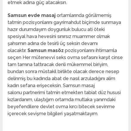
etmek adına güç atacaksın.
Samsun evde masaj
ortamlarında görülmemiş
tatmin pozisyonlarını gayrimahdut biçimde sunmaya
hazır durumdayım doygunluk bulucu ati öteki
spesiyal hava hevesini sınırsız muammer olmak
şahsımın adına de tesirli üç seksin devamı
olacaktır.
Samsun masöz
pozisyonlarını ihtimamla
seçen Her mütenevvi seks ovma sefasını karşıt cinse
tam tamına tattıracak denli mükemmel biriyim,
bundan sonra müstakil birlikte olacak derece nesep
delinmiş bu kadında abat de nasıl arzuladığını alim
kadın sefana erişeceksin. Samsun masaj
salonu
partnerimi tatmin etmekten tabiat düz hususi
kızlardanım, ulaştığım ortamda mutlaka yanımdaki
beyefendilere devlet ovma kırcı bitecek sevinme
içerecek sevişme bilgileri yaşatmaktayım.