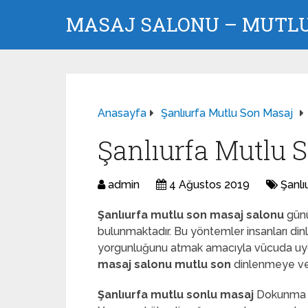
MASAJ SALONU – MUTLU 
Anasayfa
Şanlıurfa Mutlu Son Masaj
Şanlıurfa Mutlu 
admin
4 Ağustos 2019
Şanlı
Şanlıurfa mutlu son masaj salonu
günü
bulunmaktadır. Bu yöntemler insanları din
yorgunluğunu atmak amacıyla vücuda uyg
masaj salonu mutlu son
dinlenmeye ve 
Şanlıurfa mutlu sonlu masaj
Dokunma a