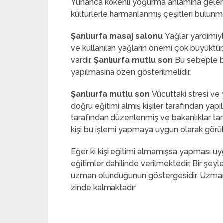
Yunanca kökenli yoğurma anlamına gelen “m
kültürlerle harmanlanmış çeşitleri bulunma
Şanlıurfa masaj salonu
Yağlar yardımıyla
ve kullanılan yağların önemi çok büyüktür
vardır.
Şanlıurfa mutlu son
Bu sebeple ba
yapılmasına özen gösterilmelidir.
Şanlıurfa mutlu son
Vücuttaki stresi ve
doğru eğitimi almış kişiler tarafından yapı
tarafından düzenlenmiş ve bakanlıklar tara
kişi bu işlemi yapmaya uygun olarak görü
Eğer ki kişi eğitimi almamışsa yapması u
eğitimler dahilinde verilmektedir. Bir şey
uzman olunduğunun göstergesidir. Uzman k
zinde kalmaktadır