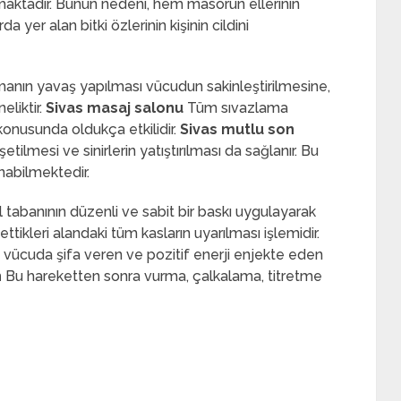
ılmaktadır. Bunun nedeni, hem masörün ellerinin
er alan bitki özlerinin kişinin cildini
manın yavaş yapılması vücudun sakinleştirilmesine,
eliktir.
Sivas masaj salonu
Tüm sıvazlama
onusunda oldukça etkilidir.
Sivas mutlu son
ilmesi ve sinirlerin yatıştırılması da sağlanır. Bu
nabilmektedir.
l tabanının düzenli ve sabit bir baskı uygulayarak
tikleri alandaki tüm kasların uyarılması işlemidir.
 vücuda şifa veren ve pozitif enerji enjekte eden
n
Bu hareketten sonra vurma, çalkalama, titretme