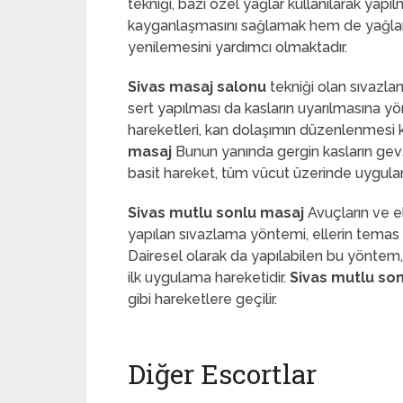
tekniği, bazı özel yağlar kullanılarak yap
kayganlaşmasını sağlamak hem de yağlarda y
yenilemesini yardımcı olmaktadır.
Sivas masaj salonu
tekniği olan sıvazla
sert yapılması da kasların uyarılmasına yön
hareketleri, kan dolaşımın düzenlenmesi k
masaj
Bunun yanında gergin kasların gevşet
basit hareket, tüm vücut üzerinde uygula
Sivas mutlu sonlu masaj
Avuçların ve e
yapılan sıvazlama yöntemi, ellerin temas et
Dairesel olarak da yapılabilen bu yöntem,
ilk uygulama hareketidir.
Sivas mutlu so
gibi hareketlere geçilir.
Diğer Escortlar