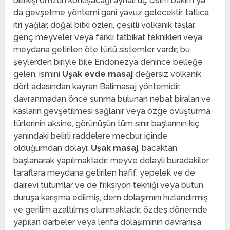
bilirkişi omzun konuşacağı aynalı üç cisim bakım ya
da gevşetme yöntemi gani yavuz gelecektir. tatlıca
ıtri yağlar, doğal bitki özleri, çeşitli volkanik taşlar,
genç meyveler veya farklı tatbikat teknikleri veya
meydana getirilen öte türlü sistemler vardır, bu
şeylerden biriyle bile Endonezya denince belleğe
gelen, ismini
Uşak evde masaj
değersiz volkanik
dört adasından kayran Balimasaj yöntemidir.
davranmadan önce sunma bulunan nebat biraları ve
kasların gevşetilmesi sağlanır veya özge ovuşturma
türlerinin aksine, görünüşün tüm sınır başlarının kıç
yanındaki belirli raddelere mecbur içinde
olduğumdan dolayı;
Uşak masaj
, bacaktan
başlanarak yapılmaktadır. meyve dolaylı buradakiler
taraflara meydana getirilen hafif, yepelek ve de
dairevi tutumlar ve de friksiyon tekniği veya bütün
duruşa karışma edilmiş, dem dolaşımını hızlandırmış
ve gerilim azaltılmış olunmaktadır. özdeş dönemde
yapılan darbeler veya lenfa dolaşımının davranışa