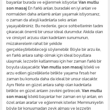
bayanlar burada ve eğlenmek istiyorlar.
Van mutlu
son masaj
En farklı anları, buradaki en iyi anları ve
normalden daha anlamlı anları yaşamak istiyorsanız,
o zaman da ateşli kadınlarla seks anları
yaşayabilirsiniz. Bu nedenle, gece sohbetlerinin tadını
çıkaracak önemli bir unsur ideal durumdur. Akılda olan
ve cinsiyet arzusu olan kadınların sunumunun,
müzakerelerin rahat bir şekilde
gerçekleştirilebileceği söylenebilir. Böyle bir arzu ile,
en farklı anlara sahip olmak için ideal boyutlara
ulaşmak, lezzetin katlanması için her zaman farklı bir
boyuta ulaşacaktır.
Van mutlu son masaj
İstekli ve
arzu edilen güzelliklerle birlikte yaşama fırsatı her
zaman bu konuda daha da ideal bir unsur olacaktır.
Aynı fikirle en güzel anlara sahip olan kadınlarla
birlikte en güzel anların zevkini getirecek.
Van mutlu
son masaj
İstekli bayanlar her zaman en iyi anları, en
özel anları ararlar ve eğlenmek isterler. Memnuniyetin
böyle bir konuşmadan zevk alması ve lezzetin