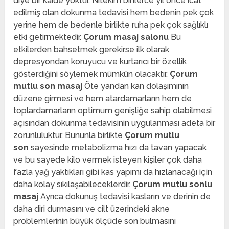
diye bir kaide yoktur. Nitekim binlerce yıl önce icat
edilmiş olan dokunma tedavisi hem bedenin pek çok
yerine hem de bedenle birlikte ruha pek çok sağlıklı
etki getirmektedir.
Çorum masaj salonu
Bu
etkilerden bahsetmek gerekirse ilk olarak
depresyondan koruyucu ve kurtarıcı bir özellik
gösterdiğini söylemek mümkün olacaktır.
Çorum
mutlu son masaj
Öte yandan kan dolaşımının
düzene girmesi ve hem atardamarların hem de
toplardamarların optimum genişliğe sahip olabilmesi
açısından dokunma tedavisinin uygulanması adeta bir
zorunluluktur. Bununla birlikte
Çorum mutlu
son
sayesinde metabolizma hızı da tavan yapacak
ve bu sayede kilo vermek isteyen kişiler çok daha
fazla yağ yaktıkları gibi kas yapımı da hızlanacağı için
daha kolay sıkılaşabileceklerdir.
Çorum mutlu sonlu
masaj
Ayrıca dokunuş tedavisi kasların ve derinin de
daha diri durmasını ve cilt üzerindeki akne
problemlerinin büyük ölçüde son bulmasını